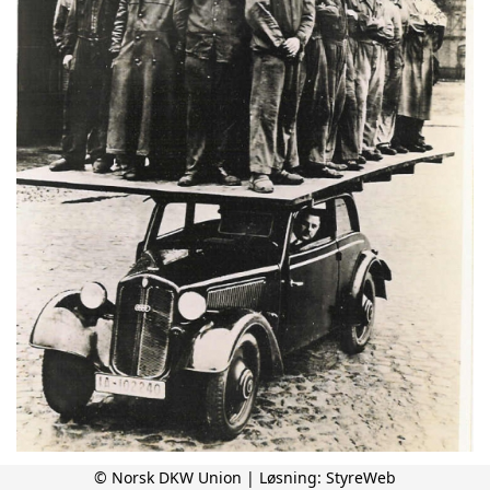
© Norsk DKW Union | Løsning:
StyreWeb