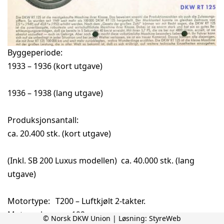
Byggeperiode:
1933 – 1936 (kort utgave)
1936 – 1938 (lang utgave)
Produksjonsantall:
ca. 20.400 stk. (kort utgave)
(Inkl. SB 200 Luxus modellen) ca. 40.000 stk. (lang
utgave)
Motortype:
T200 – Luftkjølt 2-takter.
Motorvolum:
192 ccm
© Norsk DKW Union | Løsning:
StyreWeb