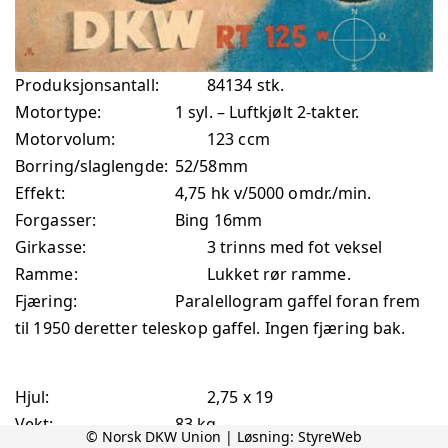
Produksjonsantall:
84134 stk.
Motortype:
1 syl. – Luftkjølt 2-takter.
Motorvolum:
123 ccm
Borring/slaglengde:
52/58mm
Effekt:
4,75 hk v/5000 omdr./min.
Forgasser:
Bing 16mm
Girkasse:
3 trinns med fot veksel
Ramme:
Lukket rør ramme.
Fjæring:
Paralellogram gaffel foran frem
til 1950 deretter teleskop gaffel. Ingen fjæring bak.
Hjul:
2,75 x 19
Vekt:
83 kg.
© Norsk DKW Union | Løsning:
StyreWeb