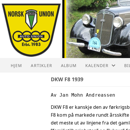
HJEM
ARTIKLER
ALBUM
KALENDER
BI
DKW F8 1939
KALENDER
DK
LISTE
DK
Av Jan Mohn Andreassen
DKW F8 er kanskje den av førkrigsbi
DK
F8 kom på markede rundt årsskifte
det meste ut av linjene fra det gaml
DK