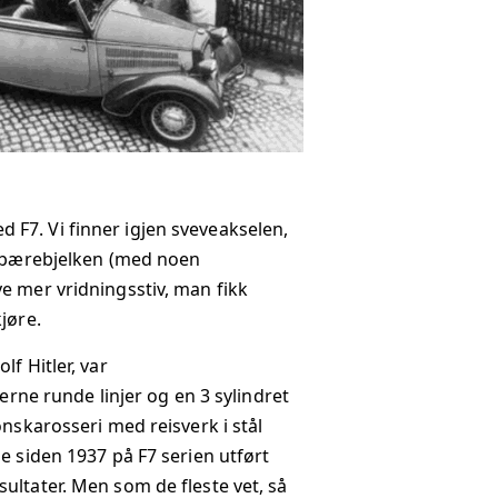
F7. Vi finner igjen sveveakselen,
li bærebjelken (med noen
e mer vridningsstiv, man fikk
jøre.
f Hitler, var
e runde linjer og en 3 sylindret
nskarosseri med reisverk i stål
e siden 1937 på F7 serien utført
ultater. Men som de fleste vet, så