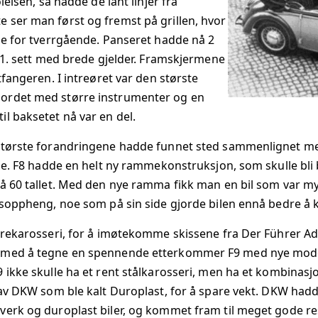
lelsen, så hadde de lånt linjer fra
 ser man først og fremst på grillen, hvor
W F7 1936
DKW SB 250
de for tverrgående. Panseret hadde nå 2
r 1. sett med brede gjelder. Framskjermene
W F8 1939
tfangeren. I intreøret var den største
W F9 1940
ordet med større instrumenter og en
l baksetet nå var en del.
NNINGSVERDIER FØRKRIGSTID
største forandringene hadde funnet sted sammenlignet med 
tene. F8 hadde en helt ny rammekonstruksjon, som skulle b
NNINGSVERDIER ETTERKRIGSTID
på 60 tallet. Med den nye ramma fikk man en bil som var my
lsoppheng, noe som på sin side gjorde bilen ennå bedre å k
NNINGSVERIDER WARTBURG
trekarosseri, for å imøtekomme skissene fra Der Führer Adol
 med å tegne en spennende etterkommer F9 med nye modern
 ikke skulle ha et rent stålkarosseri, men ha et kombinasjo
 av DKW som ble kalt Duroplast, for å spare vekt. DKW hadd
erk og duroplast biler, og kommet fram til meget gode res