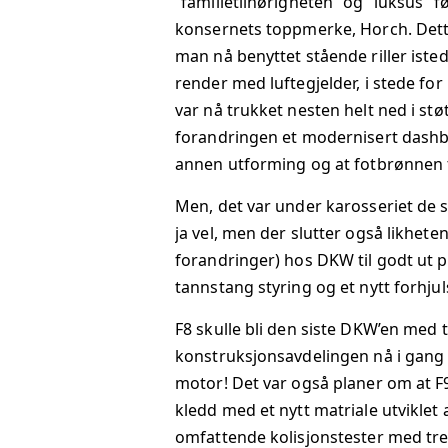
”familietilhørigheten” og ”luksus” fø
konsernets toppmerke, Horch. Dette
DK
man nå benyttet stående riller iste
render med luftegjelder, i stede fo
DK
var nå trukket nesten helt ned i stø
DK
forandringen et modernisert dashb
annen utforming og at fotbrønnen ti
TE
Men, det var under karosseriet de 
ja vel, men der slutter også likhe
TE
forandringer) hos DKW til godt ut 
tannstang styring og et nytt forhju
TE
F8 skulle bli den siste DKW’en med 
konstruksjonsavdelingen nå i gang
motor! Det var også planer om at F9
kledd med et nytt matriale utviklet
omfattende kolisjonstester med trev