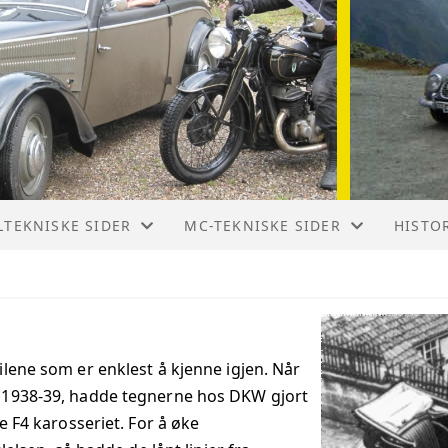
LTEKNISKE SIDER
MC-TEKNISKE SIDER
HISTO
W F1 1931 – 1932
DKW RT 125 W
MOTOR
W F2 1932 - 1935
DKW RT 125/2
HISTOR
lene som er enklest å kjenne igjen. Når
W F4 1934 - 1935
DKW RT 125/2 H
 1938-39, hadde tegnerne hos DKW gjort
e F4 karosseriet. For å øke
W F5 1935
DKW SB 200