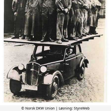
© Norsk DKW Union | Løsning:
StyreWeb