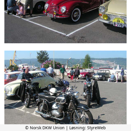
© Norsk DKW Union | Løsning:
StyreWeb