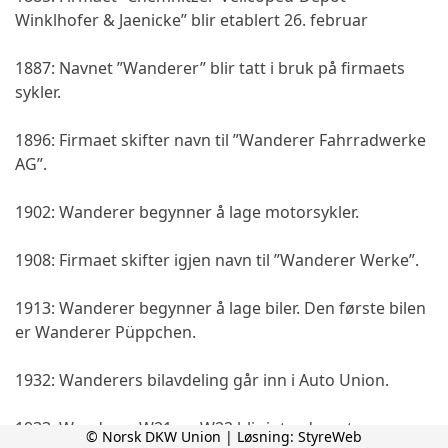
Winklhofer & Jaenicke” blir etablert 26. februar
1887: Navnet ”Wanderer” blir tatt i bruk på firmaets
sykler.
1896: Firmaet skifter navn til ”Wanderer Fahrradwerke
AG”.
1902: Wanderer begynner å lage motorsykler.
1908: Firmaet skifter igjen navn til ”Wanderer Werke”.
1913: Wanderer begynner å lage biler. Den første bilen
er Wanderer Püppchen.
1932: Wanderers bilavdeling går inn i Auto Union.
1933: Wanderer W21 og W22 blir introdusert.
© Norsk DKW Union | Løsning:
StyreWeb