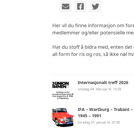
DK
DK
Her vil du finne informasjon om for
medlemmer og/eller potensielle medl
DK
Har du stoff å bidra med, enten det er
all form for ris og ros, så ikke nøl h
TE
TE
Internasjonalt treff 2026
TE
onsdag 04. februar kl. 15:59
IFA – Wartburg – Trabant –
1945 – 1991
torsdag 31. januar kl. 01:00