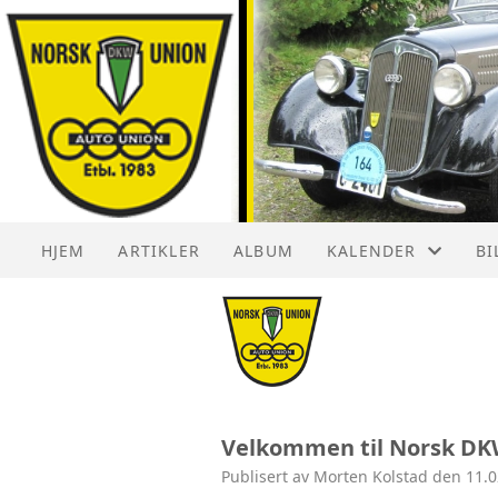
HJEM
ARTIKLER
ALBUM
KALENDER
BI
KALENDER
DK
LISTE
DK
DK
Velkommen til Norsk DK
Publisert av Morten Kolstad den 11.0
DK