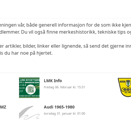
W F7 1936
DKW SB 250
W F8 1939
eningen vår, både generell informasjon for de som ikke kj
emmer. Du vil også finne merkeshistorikk, tekniske tips og
W F9 1940
 artikler, bilder, linker eller lignende, så send det gjerne in
vis du har noe på hjertet.
NNINGSVERDIER FØRKRIGSTID
NNINGSVERDIER ETTERKRIGSTID
LMK Info
NNINGSVERIDER WARTBURG
fredag 06. februar kl. 15:51
 MZ
Audi 1965-1980
torsdag 31. januar kl. 01:00