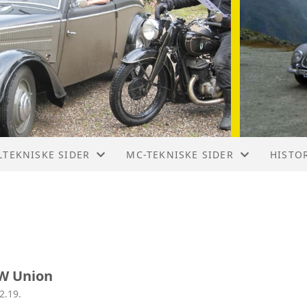
LTEKNISKE SIDER
MC-TEKNISKE SIDER
HISTO
W F1 1931 – 1932
DKW RT 125 W
MOTOR
W F2 1932 - 1935
DKW RT 125/2
HISTOR
W F4 1934 - 1935
DKW RT 125/2 H
W Union
2.19.
W F5 1935
DKW SB 200