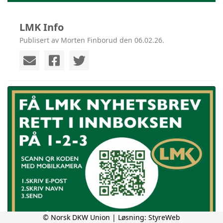
LMK Info
Publisert av Morten Finborud den 06.02.26.
© Norsk DKW Union | Løsning:
StyreWeb